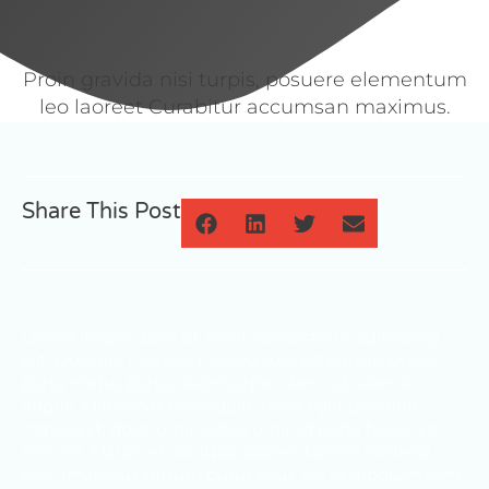
Proin gravida nisi turpis, posuere elementum
leo laoreet Curabitur accumsan maximus.
Share This Post
Lorem ipsum dolor sit amet, consectetur adipiscing
elit. Quisque rhoncus nisi sed suscipit cursus. Donec
porta metus porta, ullamcorper libero ut, viverra
augue. Maecenas consequat, dolor eget pharetra
imperdiet, dolor urna luctus urna, id porta tellus leo
nec nisl. Mauris et volutpat sapien, facilisis eleifend
felis. Phasellus rutrum purus risus, vel vestibulum sem