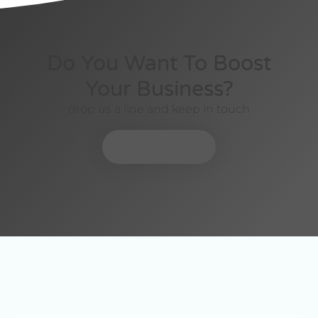
Do You Want To Boost
Your Business?
drop us a line and keep in touch
Contact Us