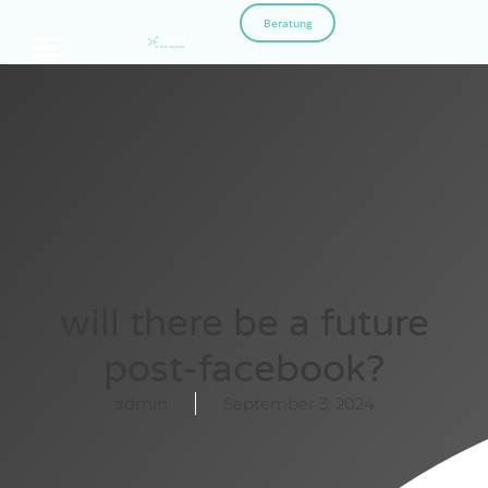
Beratung
will there be a future
post-facebook?
admin
September 3, 2024