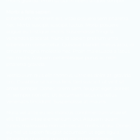
mollis gravida. Proin ut dui in libero aliquet semper.
Morbi a felis sapien
bibendum hendrerit elit, vitae posuere sem pharetra
nec. Morbi suscipit suscipit luctus. Morbi posuere
augue eu tristique mollis. Suspendisse fringilla
venenatis placerat. Nunc id sapien pretium urna
bibendum consectetur. Quisque blandit metus arcu, id
ornare magna molestie nec. Proin malesuada a lacus
nec mollis. Aliquam pellentesque purus ac nibh
pharetra gravida.
Vestibulum quis elit rhoncus, ultricies dolor at, gravida
orci. Curabitur ut luctus felis. Sed suscipit ut velit sit
amet semper. Donec lorem sem, feugiat eget laoreet
in, semper non elit. Ut accumsan lacus eu tellus
venenatis tincidunt. Suspendisse at mauris.
Nulla vel ante eu leo rhoncus condimentum vitae et
elit. Etiam vitae elementum orci. Aliquam quam
turpis, malesuada non ultrices ac, mollis ut dui. Donec
eu nisl ut sapien feugiat accumsan ut eget ligula.
Phasellus pharetra gravida est id pellentesque.