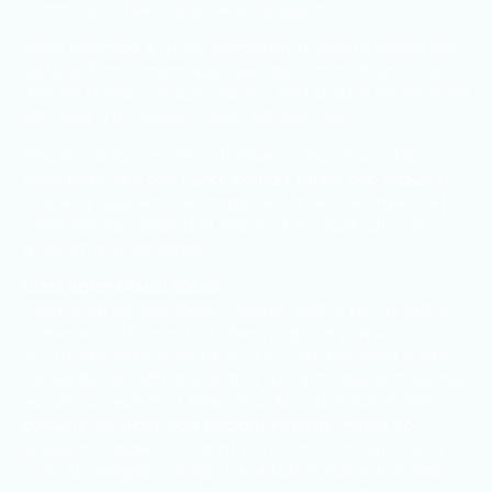
commodo vitae. Fusce vel arcu quam.
Nulla euismod a mi eu elementum. Mauris iaculis nec
justo ac fermentum. Quisque quis enim sit amet velit
gravida tempor et quis mauris. Vestibulum fermentum
est nulla, a accumsan libero ultrices nec.
Etiam erat quam, pellentesque in maximus vitae,
sollicitudin sed dui. Fusce blandit turpis nec aliquam
pharetra. Suspendisse imperdiet molestie imperdiet.
Pellentesque imperdiet magna tincidunt, ultricies
tellus at, aliquet sapien.
Class aptent taciti socios
Lkad litora torquent per conubia nostra, per inceptos
himenaeos. Praesent ut libero a ipsum aliquam
accumsan. Maecenas ut arcu in justo euismod auctor.
Donec facilisis efficitur ante a suscipit. Mauris maximus
eu odio ac euismod. Maecenas faucibus turpis sed
posuere volutpat. Sed tincidunt luctus massa ac
aliquam. Integer tincidunt purus et diam dapibus, a
rhoncus magna congue. Ut ut turpis suscipit massa