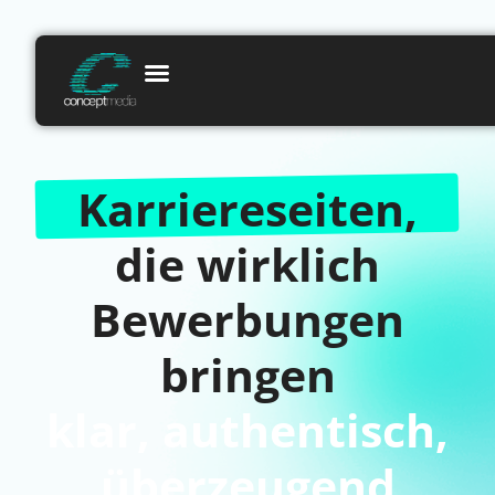
Karriereseiten
Karriereseiten,
die wirklich
Bewerbungen
bringen
klar, authentisch,
überzeugend